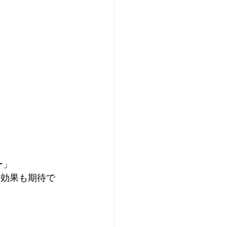
ー」
け効果も期待で