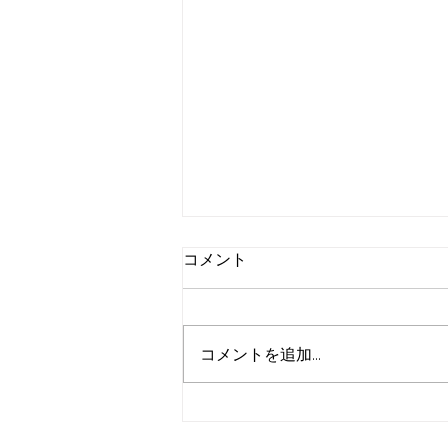
コメント
コメントを追加…
「トステア」とは？髪のうね
り・パサつきを抑える次世代