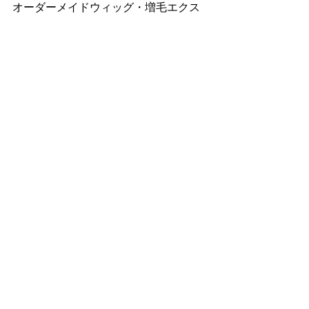
オーダーメイドウィッグ・増毛エクス
テにも注力しております。
広尾で美容室をお探しの方はお気軽に
ご相談ください。
すべて表示
最新記事