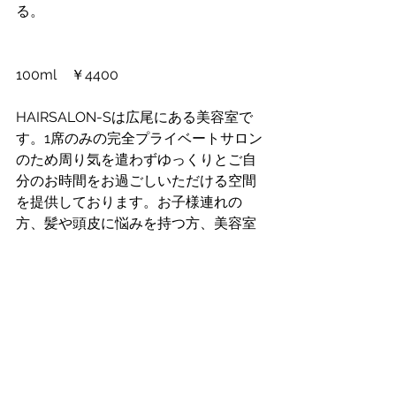
る。
100ml　￥4400
HAIRSALON-Sは広尾にある美容室で
す。1席のみの完全プライベートサロン
のため周り気を遣わずゆっくりとご自
分のお時間をお過ごしいただける空間
を提供しております。お子様連れの
方、髪や頭皮に悩みを持つ方、美容室
が苦手な方にも安心してご来店いただ
いております。当店は、ヘアデザイン
に加え育毛、オーダーメイドウィッ
グ、増毛エクステにも注力しておりま
す。広尾で美容室をお探しの方はお気
軽にご相談ください。