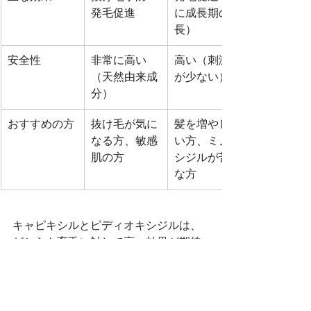
発毛促進
に成長期の延
長）
安全性
非常に高い
高い（刺激性
（天然由来成
が少ない）
分）
おすすめの方
抜け毛が気に
髪を増やした
なる方、敏感
い方、ミノキ
肌の方
シジルが苦手
な方
キャピキシルとピディオキシジルは、
どちらも育毛に対して高い効果が期待
される注目の成分です。
・抜け毛を防ぎたい方にはキャピキシ
ル
・発毛促進を期待したい方にはピディ