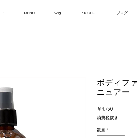
ILE
MENU
Wig
PRODUCT
ブログ
ボディフ
ニュアー
価
￥4,730
格
消費税抜き
数量
*