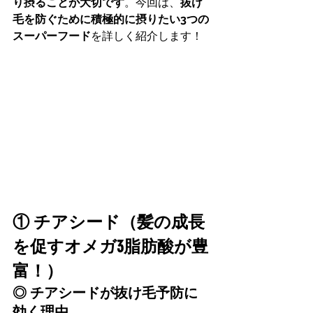
り摂ることが大切です
。今回は、
抜け
毛を防ぐために積極的に摂りたい3つの
スーパーフード
を詳しく紹介します！
① チアシード（髪の成長
を促すオメガ3脂肪酸が豊
富！）
◎ チアシードが抜け毛予防に
効く理由