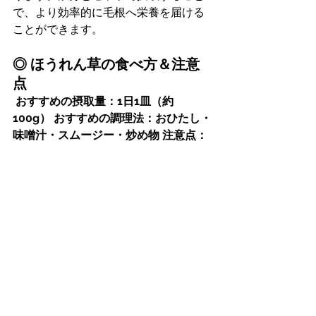
で、より効率的に毛根へ栄養を届ける
ことができます。
◎ ほうれん草の食べ方＆注意
点
おすすめの摂取量：1日1皿（約
100g）
おすすめの調理法：おひたし・
味噌汁・スムージー・炒め物
注意点：
シュウ酸が多いため、湯通ししてから
食べると◎
抜け毛対策には「栄養バ
ランス」が鍵！
今回紹介した3つのスーパーフードは、
抜け毛を防ぎ、健康な髪を育てるのに
最適な食品
です。