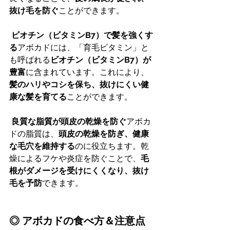
抜け毛を防ぐ
ことができます。
ビオチン（ビタミンB7）で髪を強くす
る
アボカドには、「育毛ビタミン」と
も呼ばれる
ビオチン（ビタミンB7）が
豊富
に含まれています。これにより、
髪のハリやコシを保ち、抜けにくい健
康な髪を育てる
ことができます。
良質な脂質が頭皮の乾燥を防ぐ
アボカ
ドの脂質は、
頭皮の乾燥を防ぎ、健康
な毛穴を維持する
のに役立ちます。乾
燥によるフケや炎症を防ぐことで、
毛
根がダメージを受けにくくなり、抜け
毛を予防
できます。
◎ アボカドの食べ方＆注意点