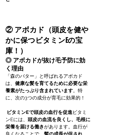
② アボカド（頭皮を健や
かに保つビタミンEの宝
庫！）
◎ アボカドが抜け毛予防に効
く理由
「森のバター」と呼ばれるアボカド
は、
健康な髪を育てるために必要な栄
養素がたっぷり含まれています
。特
に、次の3つの成分が育毛に効果的！
ビタミンEで頭皮の血行を促進
ビタミ
ンEには、
頭皮の血流を良くし、毛根に
栄養を届ける働き
があります。血行が
良くなることで、
髪の成長が促され、