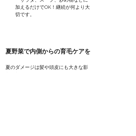
加えるだけでOK！継続が何より大
切です。
夏野菜で内側からの育毛ケアを
夏のダメージは髪や頭皮にも大きな影
響を与えます。
食事は育毛において非常に重要な要
素。だからこそ、旬の栄養を美味しく
取り入れながら、無理なくケアしてい
くことがポイントです。
HAIRSALON-Sは広尾にある美容室で
す。1席のみの完全プライベートサロン
のため周りに気を遣わずゆっくりとご